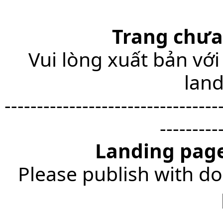
Trang chưa
Vui lòng xuất bản với
lan
---------------------------------
---------
Landing page
Please publish with do