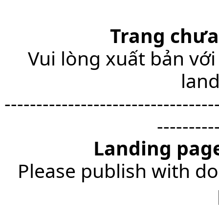
Trang chưa
Vui lòng xuất bản với
lan
---------------------------------
---------
Landing page
Please publish with do